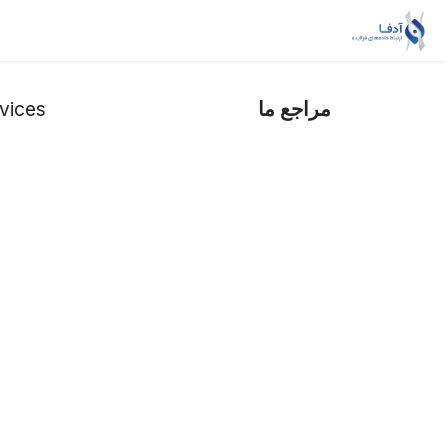
Skip to Conten
خانه
ریسک‌بان
داده‌یار
خدمات MSSP
مراجع ما
vices